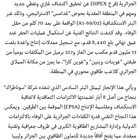
الجزائرية (فرع SIPEX) عن تحقيق اكتشاف غازي ونفطي جديد
ومهم في المنطقة العقدية بحوض “غدامس” الاستراتيجي، وذلك عبر
البئر الاستكشافية (A1-69/02) الواقعة على بعد 70 كلم من حقل
الوفاء. وقد كشفت النتائج الفنية عن استكمال عمليات الحفر عند
عمق نهائي بلغ 8,440 قدم، مع تسجيل معدلات إنتاج واعدة بلغت
13 مليون قدم مكعب من الغاز و327 برميل من المكثفات يومياً من
طبقتي “عوينات وينين” و”عوين كازا”، ما يعزز من مكانة العملاق
الجزائري كلاعب طاقوي محوري في المنطقة.
​ويأتي هذا الإنجاز ليمثل البئر السادس الذي تنفذه شركة “سوناطراك”
بنجاح من أصل 8 آبار تضمنتها الالتزامات التعاقدية لاتفاقية
الاستكشاف ومقاسمة الإنتاج (EPSA) الموقعة بين الطرفين. ويعكس
هذا النجاح التقني قدرة الكفاءات الجزائرية على الوفاء بالالتزامات
الدولية وإدارة المشاريع الطاقوية الكبرى في ظروف جغرافية وتقنية
معقدة، مما يفتح آفاقاً جديدة للتعاون الطاقوي بين الجزائر وليبيا