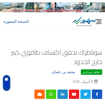
Ski
t
conten
النسخة المصورة
سوناطراك تحقق اكتشاف طاقوي كبير
خارج الحدود
محمد بن عثمان
طاقة ومناجم
8 أبريل، 2026
Cloud
Whatsapp
LinkedIn
Youtube