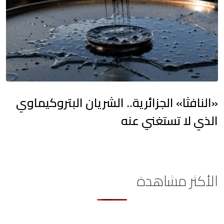
​«النافثا» الجزائرية.. الشريان البتروكيماوي
الذي لا تستغني عنه
الأكثر مشاهدة