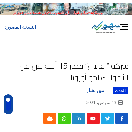
Ski
t
conten
النسخة المصورة
شركة ” فرتيال” تصدر 15 ألف طن من
الأمونياك نحو أوروبا
أمين بشار
الحدث
18 مارس، 2021
Cloud
Whatsapp
LinkedIn
Youtube