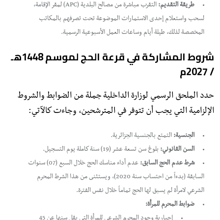
طريقة التقديم:
التقرب مباشرة من مصالح البلدية (APC) لمقر الإقامة،
لسحب واستعلام إحدى الاستمارات الموضوعة تحت تصرفهم بالمكاتب
المخصصة لذلك، طيلة أيام وساعات العمل الأسبوعية الرسمية.
​شروط المشاركة في قرعة الحج لموسم 1448هـ
/ 2027م
​حدد الملحق الرسمي لوزارة الداخلية جملة من الضوابط والشروط
الإلزامية التي يجب أن تتوفر في المترشحين، وجاءت كالآتي:
الجنسية:
التمتع بالجنسية الجزائرية.
السن القانوني:
بلوغ سن تسعة عشر (19) سنة كاملة يوم التسجيل.
شرط عدم الحج السابق:
عدم أداء مناسك الحج خلال السبع (07) سنوات
السابقة (بدءاً من احتساب سنة 2020)، ويستثنى من هذا الشرط المحرم
الشرعي لامرأة لم يسبق لها الحج تماماً خلال نفس الفترة.
ضوابط المحرم للمرأة:
​إجبارية وجود المحرم الشرعي للمرأة التي يقل سنها عن 45