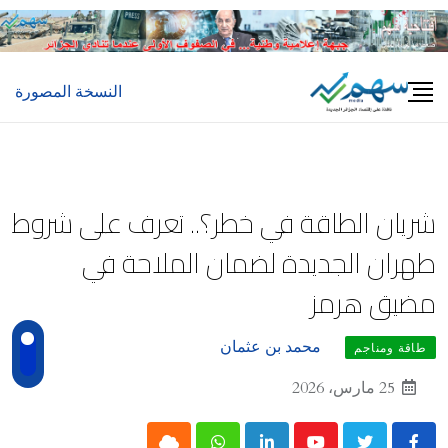
Ski
t
conten
النسخة المصورة
شريان الطاقة في خطر؟.. تعرف على شروط
طهران الجديدة لضمان الملاحة في
مضيق هرمز
محمد بن عثمان
طاقة ومناجم
25 مارس، 2026