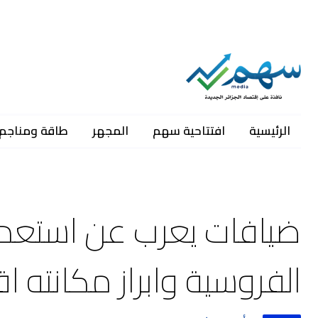
الرئيسية
افتتاحية سهم
المجهر
طاقة ومناجم
ضيافات يعرب عن استعدا
الفروسية وابراز مكانته اق