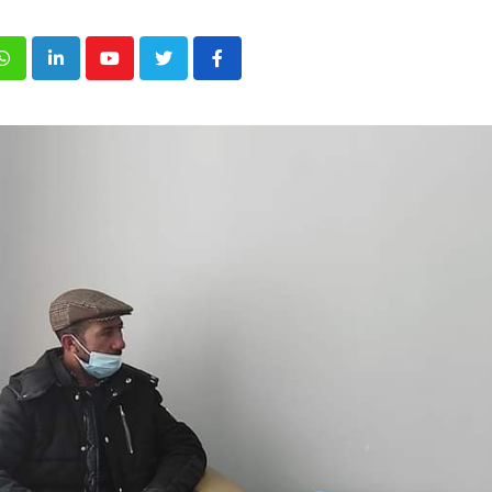
p
inkedIn
Youtube