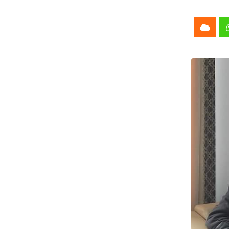
Cloud
Whatsap
L