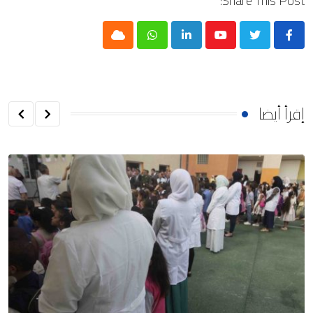
Share This Post:
Cloud
Whatsapp
LinkedIn
Youtube
إقرأ أيضا