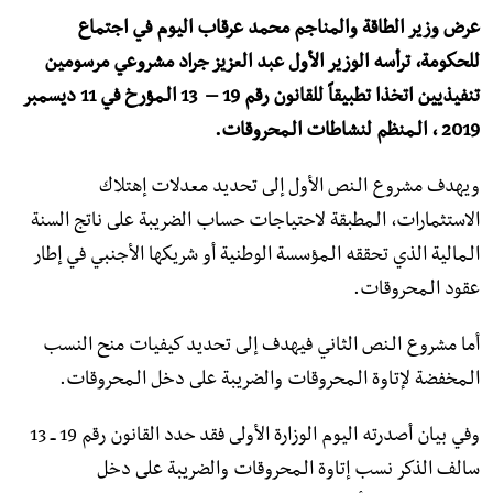
عرض وزير الطاقة والمناجم محمد عرقاب اليوم في اجتماع
للحكومة، ترأسه الوزير الأول عبد العزيز جراد مشروعي مرسومين
تنفيذيين اتخذا تطبيقاً للقانون رقم 19 – 13 الـمؤرخ في 11 ديسمبر
2019 ، الـمنظم لنشاطات الـمحروقات.
ويهدف مشروع الـنص الأول إلى تحديد معدلات إهتلاك
الاستثمارات، الـمطبقة لاحتياجات حساب الضريبة على ناتج السنة
الـمالية الذي تحققه الـمؤسسة الوطنية أو شريكها الأجنبي في إطار
عقود الـمحروقات.
أما مشروع الـنص الثاني فيهدف إلى تحديد كيفيات منح النسب
الـمخفضة لإتاوة الـمحروقات والضريبة على دخل الـمحروقات.
وفي بيان أصدرته اليوم الوزارة الأولى فقد حدد القانون رقم 19 ــ 13
سالف الذكر نسب إتاوة الـمحروقات والضريبة على دخل