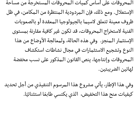
الـمحروقات على أساس كميات الـمحروقات المستخرجة من مساحة
الإستغلال. ومع ذلك، فإن الـمردودية الـمنتظرة من الـمكامن، في ظل
ظروف معينة تتعلق لاسيما بالجيولوجيا الـمعقدة أو بالصعوبات
الفنية لاستخراج الـمحروقات، قد تكون غير كافية مقارنة بمستوى
الإستثمار الـمنجز. وفي هذه الحالة، ولمعالجة الأوضاع من هذا
النوع وتشجيع الاستثمارات في مجال نشاطات استكشاف
الـمحروقات وإنتاجها، ينص القانون الـمذكور على نسب مخفضة
لهاتين الضريبتين.
وفي هذا الإطار، يأتي مشروع هذا الـمرسوم التنفيذي من أجل تحديد
كيفيات منح هذا التخفيض، الذي يكتسي طابعًا استثنائيًا.