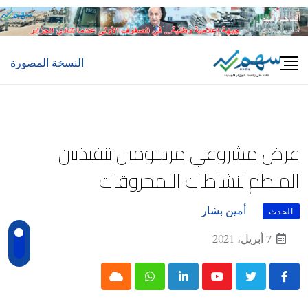
Ski
t
conten
النسخة المصورة
عرض مشروعي مرسومين تنفيذيين
المنظم لنشاطات الـمحروقات
أمين بشار
الحدث
7 أبريل، 2021
Cloud
Whatsapp
LinkedIn
Youtube