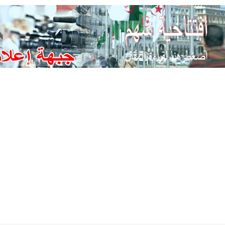
Ski
t
conten