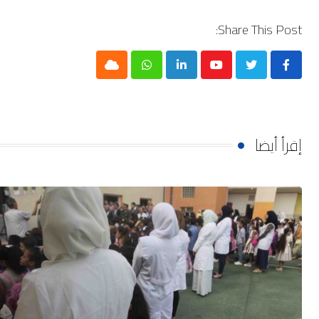
Share This Post:
Cloud
Whatsapp
LinkedIn
Youtube
إقرأ أيضا