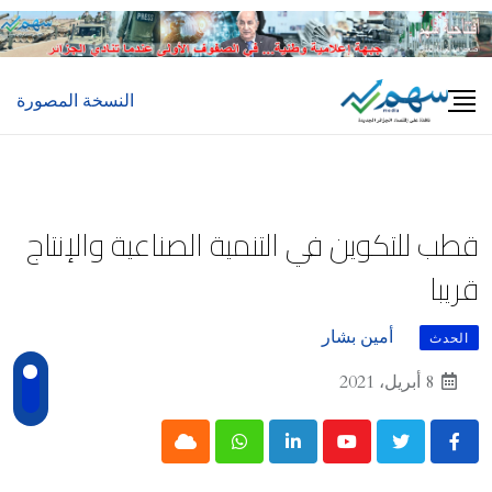
Ski
t
conten
النسخة المصورة
قطب للتكوين في التنمية الصناعية والإنتاج
قريبا
أمين بشار
الحدث
8 أبريل، 2021
Cloud
Whatsapp
LinkedIn
Youtube