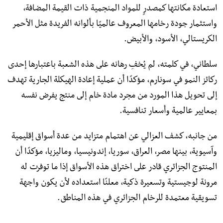
استعادة مكانتها كمصدرٍ للمواد المنجمية ذات القيمة المضافة،
واستثمار جودة رخامها المعروف عالميًا بألوانه الفريدة مثل الأحمر
الكريستالي، الأسود، والأبيض.
سلطاني، في كلمته، لم يُخفِ رهانه على هذه الشعبة باعتبارها إحدى
ركائز النمو في سونارم، مؤكدًا أن عملية إعادة الهيكلة الجارية تهدف
إلى تحويل هذا المورد من مجرد مادة خام إلى منتج يفرض نفسه
بمعايير عالمية وأسعار تنافسية.
من جانبه، كشف العزالي عن اهتمام متزايد من عدة أسواق إقليمية
وآسيوية، بينها مصر، العراق، سوريا، إندونيسيا، وماليزيا، مؤكدًا أن
المنتوج الجزائري قادر على اختراق هذه الأسواق إذا ما توفرت له
مرونة لوجيستية وتسعيرة ذكية، معلنًا استعداده لأن يكون واجهة
تسويقية معتمدة للرخام الجزائري في هذه المناطق.