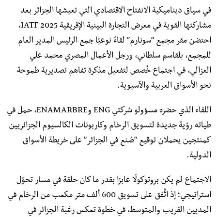
في سياق ديناميكية الانفتاح الاقتصادي التي تعيشها الجزائر بعد
مشاركتها القوية في معرض التجارة البينية الإفريقية IATF 2025،
احتضن مقر مجمع “سونارم” لقاءً نوعيًا جمع الرئيس المدير العام
للمجمع، بلقاسم سلطاني، ورجل الأعمال المصري محمد علي
العزالي، في اجتماع خُصص لتفعيل مذكرة تفاهم تصديرية طموحة
نحو الأسواق العربية والآسيوية.
اللقاء الذي حضره مسؤولو شركتي ENG وENAMARBRE، حمل في
طياته رؤية جديدة لتسويق الرخام وكاربونات الكالسيوم الجزائريين
كمنتجين يحملان توقيع “صُنع في الجزائر” على خريطة الأسواق
الدولية.
الاجتماع لم يكن بروتوكولًا عابرًا بقدر ما كان حلقة في مسار تحوّل
استراتيجي؛ إذ اتُّفق على تسويق 600 ألف متر مكعب من الرخام في
المديين القريب والمتوسط، في خطوة تعكس رغبة الجزائر في