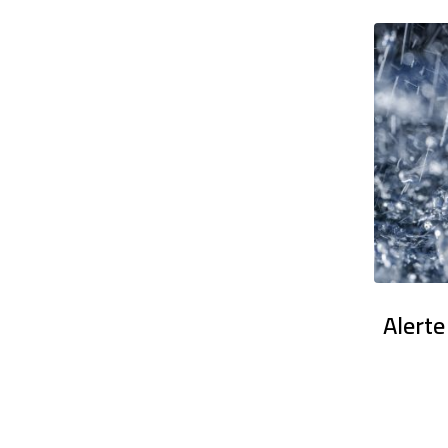
en France : Des dizaines de milliers
Alerte