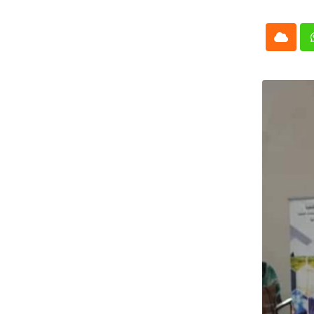
Cloud
Whatsap
L