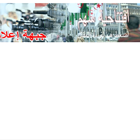
Ski
t
conten