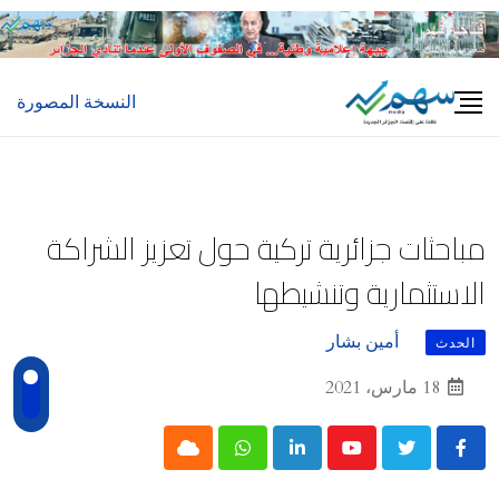
Ski
t
conten
النسخة المصورة
مباحثات جزائرية تركية حول تعزيز الشراكة
الاستثمارية وتنشيطها
أمين بشار
الحدث
18 مارس، 2021
Cloud
Whatsapp
LinkedIn
Youtube