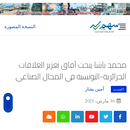
Ski
t
conten
النسخة المصورة
محمد باشا يبحث آفاق تعزيز العلاقات
الجزائرية-التونسیة في المجال الصناعي
أمين بشار
الحدث
16 مارس، 2021
Cloud
Whatsapp
LinkedIn
Youtube