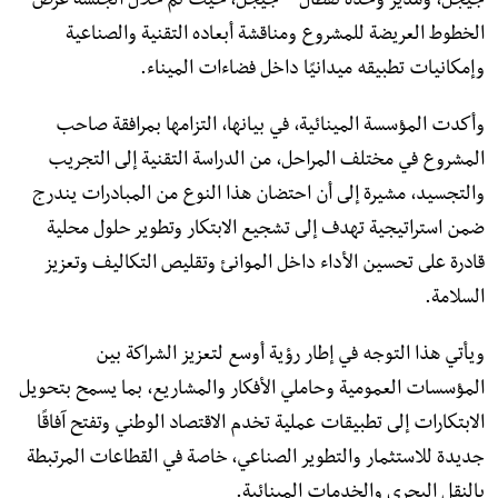
جيجل، ومدير وحدة نفطال – جيجل، حيث تم خلال الجلسة عرض
الخطوط العريضة للمشروع ومناقشة أبعاده التقنية والصناعية
وإمكانيات تطبيقه ميدانيًا داخل فضاءات الميناء.
وأكدت المؤسسة المينائية، في بيانها، التزامها بمرافقة صاحب
المشروع في مختلف المراحل، من الدراسة التقنية إلى التجريب
والتجسيد، مشيرة إلى أن احتضان هذا النوع من المبادرات يندرج
ضمن استراتيجية تهدف إلى تشجيع الابتكار وتطوير حلول محلية
قادرة على تحسين الأداء داخل الموانئ وتقليص التكاليف وتعزيز
السلامة.
ويأتي هذا التوجه في إطار رؤية أوسع لتعزيز الشراكة بين
المؤسسات العمومية وحاملي الأفكار والمشاريع، بما يسمح بتحويل
الابتكارات إلى تطبيقات عملية تخدم الاقتصاد الوطني وتفتح آفاقًا
جديدة للاستثمار والتطوير الصناعي، خاصة في القطاعات المرتبطة
بالنقل البحري والخدمات المينائية.