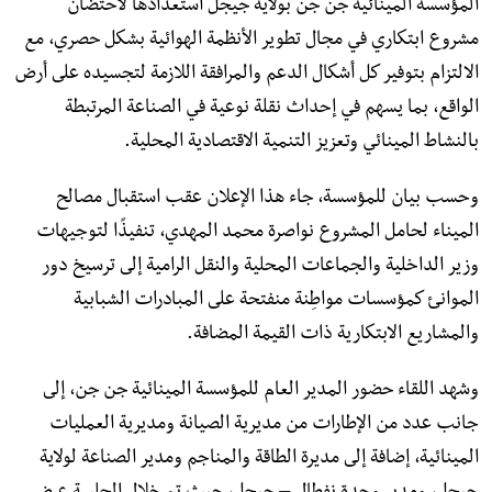
المؤسسة المينائية جن جن بولاية جيجل استعدادها لاحتضان
مشروع ابتكاري في مجال تطوير الأنظمة الهوائية بشكل حصري، مع
الالتزام بتوفير كل أشكال الدعم والمرافقة اللازمة لتجسيده على أرض
الواقع، بما يسهم في إحداث نقلة نوعية في الصناعة المرتبطة
بالنشاط المينائي وتعزيز التنمية الاقتصادية المحلية.
وحسب بيان للمؤسسة، جاء هذا الإعلان عقب استقبال مصالح
الميناء لحامل المشروع نواصرة محمد المهدي، تنفيذًا لتوجيهات
وزير الداخلية والجماعات المحلية والنقل الرامية إلى ترسيخ دور
الموانئ كمؤسسات مواطِنة منفتحة على المبادرات الشبابية
والمشاريع الابتكارية ذات القيمة المضافة.
وشهد اللقاء حضور المدير العام للمؤسسة المينائية جن جن، إلى
جانب عدد من الإطارات من مديرية الصيانة ومديرية العمليات
المينائية، إضافة إلى مديرة الطاقة والمناجم ومدير الصناعة لولاية