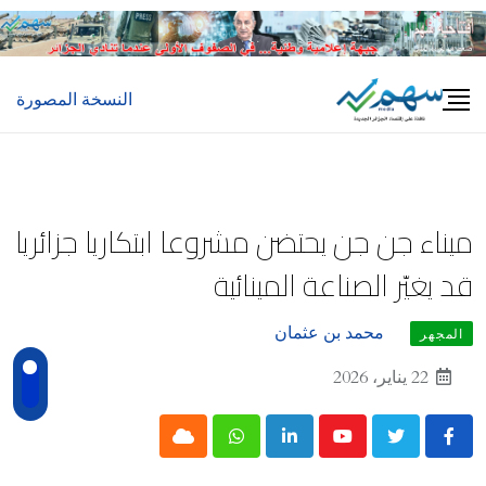
Ski
t
conten
النسخة المصورة
ميناء جن جن يحتضن مشروعا ابتكاريا جزائريا
قد يغيّر الصناعة المينائية
محمد بن عثمان
المجهر
22 يناير، 2026
Cloud
Whatsapp
LinkedIn
Youtube