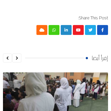
Share This Post:
Cloud
Whatsapp
LinkedIn
Youtube
إقرأ أيضا