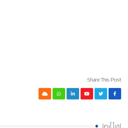
Share This Post:
Cloud
Whatsapp
LinkedIn
Youtube
إقرأ أيضا