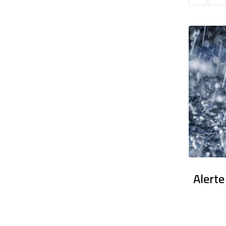
en France : Des dizaines de milliers
Alerte