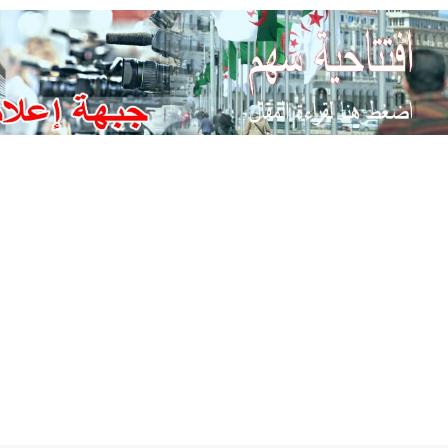
Ski
t
conten