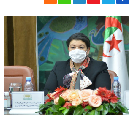
Cloud
Whatsapp
LinkedIn
Youtube