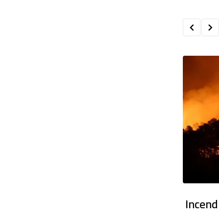
main en Algérie : Temps stable sur
Incend