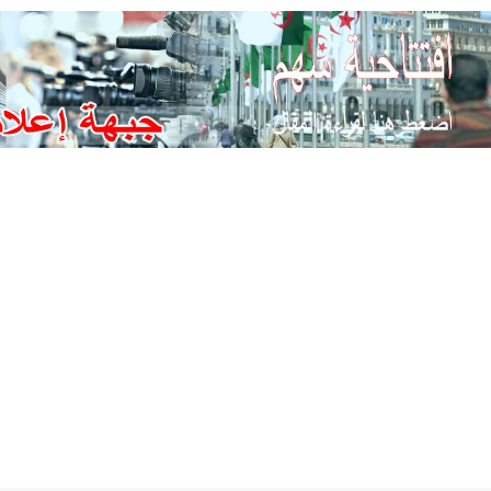
Ski
t
conten