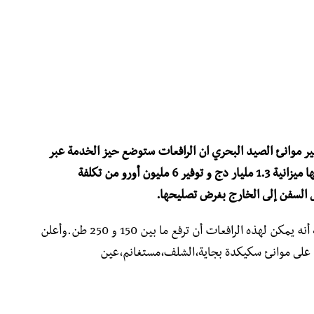
ير موانئ الصيد البحري ان الرافعات ستوضع حيز الخدمة عبر
مختلف موانئ الولايات الساحلية قد خصصت لها ميزانية 1.3 مليار دج و توفير 6 مليون أورو من تكلفة
ل السفن إلى الخارج بغرض تصليحها.
وأضاف عبود في سياق تصريحه للإذاعة الوطنية أنه يمكن لهذه الرافعات أن ترفع ما بين 150 و 250 طن.وأعلن
ت على موانئ سكيكدة بجاية،الشلف،مستغانم،عين