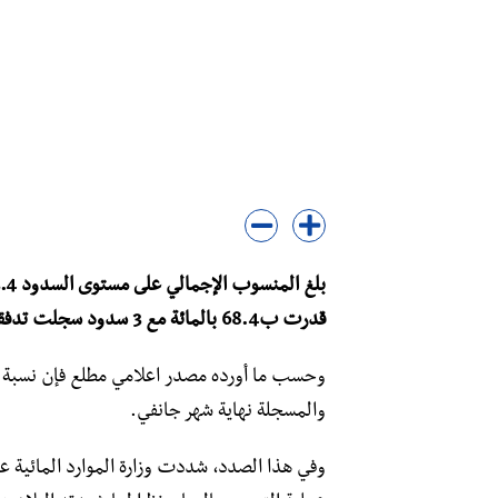
قدرت ب68.4 بالمائة مع 3 سدود سجلت تدفقا وتمثلت في سد بني هارون سدي بني زيد و زيت العنبة.
والمسجلة نهاية شهر جانفي.
وفي هذا الصدد، شددت وزارة الموارد المائية عل