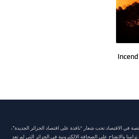
main en Algérie : Temps stable sur
Incend
ة في الاقتصاد تحت شعار “نافذة على اقتصاد الجزائر الجديدة”،
وم 01 جانفي 2021 وذلك تزامنا والانفتاح على الصحافة الالكترونية في الجزائر التي لم تعد