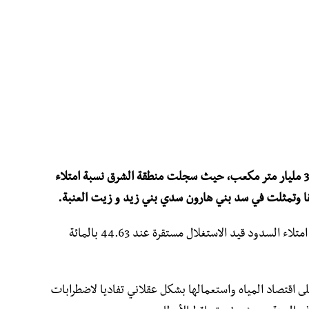
بلغ المنسوب الإجمالي على مستوى السدود 3.4 مليار متر مكعب، حيث سجلت منطقة الشرق نسبة امتلاء
وحسب ما أورده مصدر اعلامي مطلع فإن نسبة امتلاء السدود قيد الاستغلال مستقرة عند 44.63 بالمائة
ى اقتصاد المياه واستعمالها بشكل عقلاني تفاديا لاضطرابات