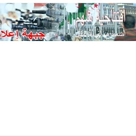
Ski
t
conten