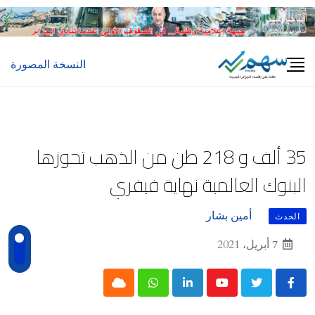
Ski
t
conten
النسخة المصورة
35 ألف و 218 طن من الذهب تحوزها
البنوك العالمية نهاية فيفري
أمين بشار
الحدث
7 أبريل، 2021
Cloud
Whatsapp
LinkedIn
Youtube