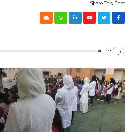
Share This Post:
Cloud
Whatsapp
LinkedIn
Youtube
إقرأ أيضا