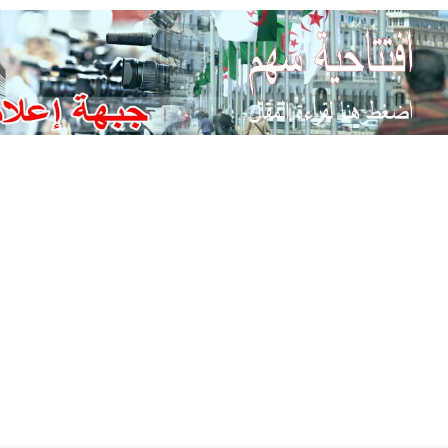
Ski
t
conten