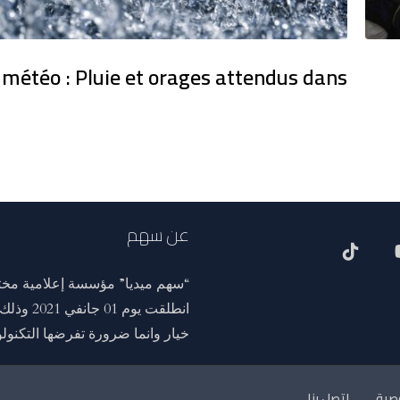
 météo : Pluie et orages attendus dans
عن سهم
“سهم ميديا” مؤسسة إعلامية مختص
انطلقت ي
خيار وانما ضرورة تفرضها التكنولوج
صية
اتصل بنا