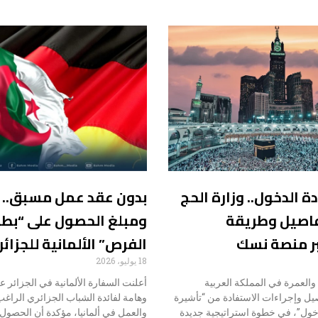
 الدخول.. وزارة الحج
بدون عقد عمل مسبق..
اصيل وطريقة
ومبلغ الحصول على “بطا
ر منصة نسك
الفرص” الألمانية للجزائريين 
18 يوليو، 2026
والعمرة في المملكة العربية
أعلنت السفارة الألمانية في الجزائر 
يل وإجراءات الاستفادة من “تأشيرة
وهامة لفائدة الشباب الجزائري الراغ
دخول”، في خطوة استراتيجية جديدة
والعمل في ألمانيا، مؤكدة أن الحصو