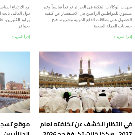
شهدت الوكالات البنكية في الجزائر توافداً قياسياً وغير
مع الارتفاع القي
مسبوق للمواطنين الراغبين في الاستفسار عن كيفية
دول العالم، باتت ا
الحصول على بطاقات الدفع الدولية وشروط فتح
يراود الكثيرين، خ
حسابات العملة الصعبة
بحوافز
إقرأ المزيد »
إقرأ المزيد »
في انتظار الكشف عن تكلفته لعام
2027.. هكذا كانت تكلفة حج 2026
الجزائريين.