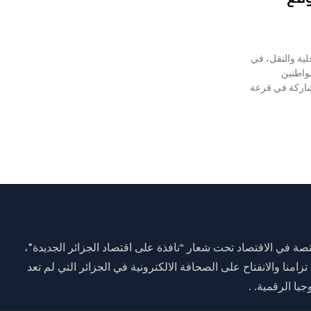
لية والنقل، في
واطنين
شاركة في قرعة
ة في الاقتصاد تحت شعار “نافذة على اقتصاد الجزائر الجديدة”،
وم 01 جانفي 2021 وذلك تزامنا والانفتاح على الصحافة الالكترونية في الجزائر التي لم تعد
يا الرقمية. .