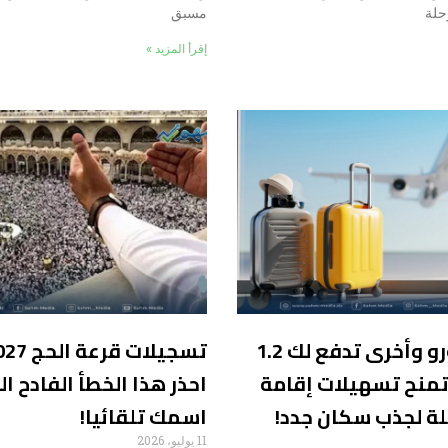
حلة
مسبق
إقرأ المزيد »
بيوت بـ 1 يورو وأخرى تدفع لك 1.2
 تمنح تسهيلات إقامة
احذر هذا الخطأ الفادح 
ئلة لجذب سكان جدد!
اسمك تلقائيا!
11 يوليو، 2026