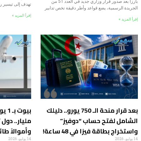
بارزاً بعد صدور قرار وزاري جديد في العدد 51 من
تهدف إلى تيسير ر
الجريدة الرسمية، يضع قواعد وأطر دقيقة تخص تدابير
إقرأ المزيد »
إقرأ المزيد »
بعد قرار منحة الـ 750 يورو.. دليلك
الشامل لفتح حساب “دوفيز”
مليار.. دول
واستخراج بطاقة فيزا في 48 ساعة!
وأموالاً طا
14 يوليو، 2026
14 يوليو، 2026