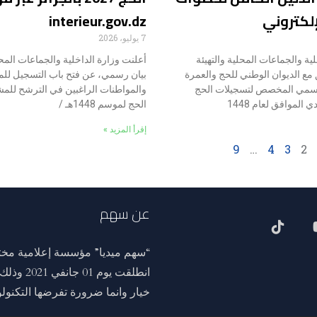
لكتروني
interieur.gov.dz
7 يوليو، 2026
ية والجماعات المحلية والتهيئة
أعلنت وزارة الداخلية والجماعات المح
ق مع الديوان الوطني للحج والعمرة
بيان رسمي، عن فتح باب التسجيل للم
لرسمي المخصص لتسجيلات الحج
والمواطنات الراغبين في الترشح للم
الحج لموسم 1448هـ /
إقرأ المزيد »
9
…
4
3
2
عن سهم
“سهم ميديا” مؤسسة إعلامية مختص
انطلقت ي
خيار وانما ضرورة تفرضها التكنولوج