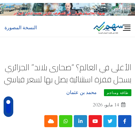
Ski
t
conten
النسخة المصورة
الأغلى في العالم؟ “صحارى بلاند” الجزائري
يسجل قفزة استثنائية يصل بها لسعر قياسي
محمد بن عثمان
طاقة ومناجم
14 مايو، 2026
Cloud
Whatsapp
LinkedIn
Youtube