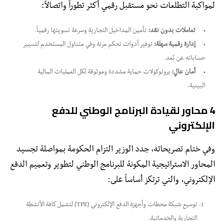
لمواكبة التطلعات نحو مستقبل رقمي أكثر تطوراً واتصالاً:
تعاملات بدون نقد:
تأمين المداخيل التجارية وسرعة تسويتها رقمياً.
إدارة رقمية سهلة:
توفير أدوات تحكم مرنة وفي متناول المستخدم لتسيير
حساباته عن بُعد.
أمان عالٍ:
بروتوكولات حماية مشددة وموثوقة لكل العمليات المالية
البينية.
​4 محاور لقيادة البرنامج الوطني للدفع
الإلكتروني
​وفي ختام تصريحاته، جدد الوزير التزام الحكومة بمواصلة تجسيد
المحاور الاستراتيجية المكونة للبرنامج الوطني لتطوير وتعميم الدفع
الإلكتروني، والتي ترتكز أساساً على:
​توسيع شبكة محطات وأجهزة الدفع الإلكتروني (TPE) لتشمل كافة الأنشطة
التجارية والخدماتية.