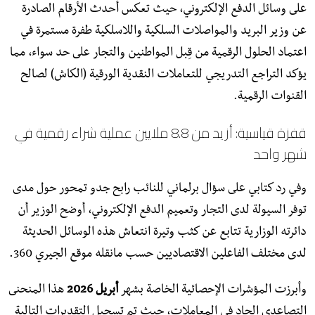
على وسائل الدفع الإلكتروني، حيث تعكس أحدث الأرقام الصادرة
عن وزير البريد والمواصلات السلكية واللاسلكية طفرة مستمرة في
اعتماد الحلول الرقمية من قِبل المواطنين والتجار على حد سواء، مما
يؤكد التراجع التدريجي للتعاملات النقدية الورقية (الكاش) لصالح
القنوات الرقمية.
​قفزة قياسية: أزيد من 8.8 ملايين عملية شراء رقمية في
شهر واحد
​وفي رد كتابي على سؤال برلماني للنائب رابح جدو تمحور حول مدى
توفر السيولة لدى التجار وتعميم الدفع الإلكتروني، أوضح الوزير أن
دائرته الوزارية تتابع عن كثب وتيرة انتعاش هذه الوسائل الحديثة
لدى مختلف الفاعلين الاقتصاديين حسب مانقله موقع الجيري 360.
​وأبرزت المؤشرات الإحصائية الخاصة بشهر
أبريل 2026
هذا المنحنى
التصاعدي الحاد في المعاملات، حيث تم تسجيل التقديرات التالية