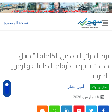
Ski
t
conten
النسخة المصورة
بريد الجزائر..التفاصيل الكاملة لـ”احتيال
جديد” يستهدف أرقام البطاقات والرموز
السرية
أمين بشار
مال وبنوك
18 مارس، 2026