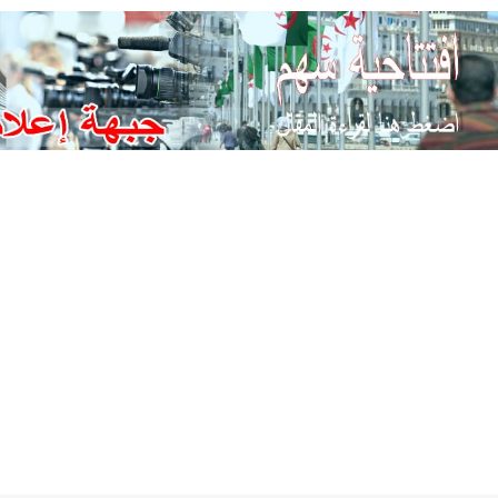
Ski
t
conten