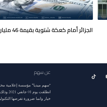
الجزائر أمام كعكة شتوية بقيمة 46 مليار يورو
عن سهم
“سهم ميديا” مؤسسة إعلامية مختص
انطلقت ي
خيار وانما ضرورة تفرضها التكنولوج