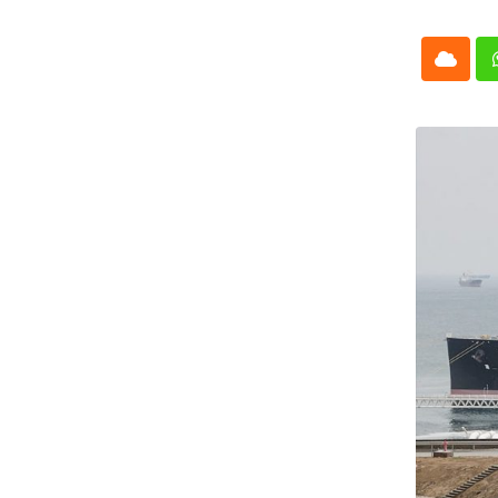
Cloud
Whatsap
L