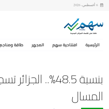
6 أغسطس، 2026
الرئيسية
افتتاحية سهم
المجهر
طاقة ومناجم
بنسبة 48.5%.. الج
المسال