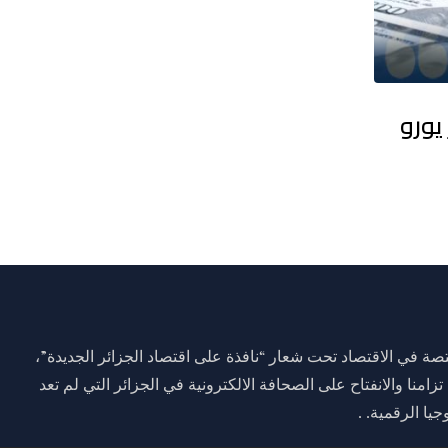
9.84 مليار دولار طريق الجزائر نحو 15 جيغاوات
ة في الاقتصاد تحت شعار “نافذة على اقتصاد الجزائر الجديدة”،
وم 01 جانفي 2021 وذلك تزامنا والانفتاح على الصحافة الالكترونية في الجزائر التي لم تعد
يا الرقمية. .