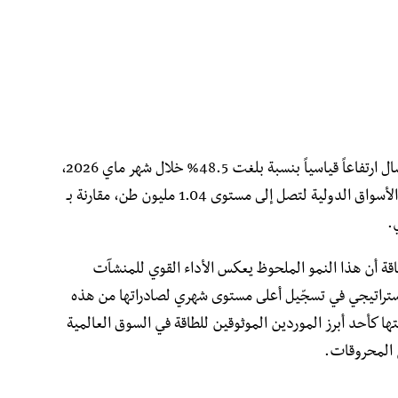
​ سجلت صادرات الجزائر من الغاز الطبيعي المسال ارتفاعاً قياسياً بنسبة بلغت 48.5% خلال شهر ماي 2026،
حيث قفزت الإمدادات الإجمالية الموجهة نحو الأسواق الدولية لتصل إلى مستوى 1.04 مليون طن، مقارنة بـ
قة أن هذا النمو الملحوظ يعكس الأداء القوي للمنشآت
الاستراتيجي في تسجّيل أعلى مستوى شهري لصادراتها من هذه
توبر 2025، مما يعزز مكانتها كأحد أبرز الموردين الموثوقين للطاقة في السوق العالمية
ع المحروقات.