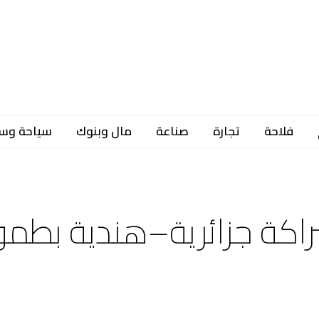
فلاحة
تجارة
صناعة
مال وبنوك
سياحة وس
. شراكة جزائرية–هندية بطم