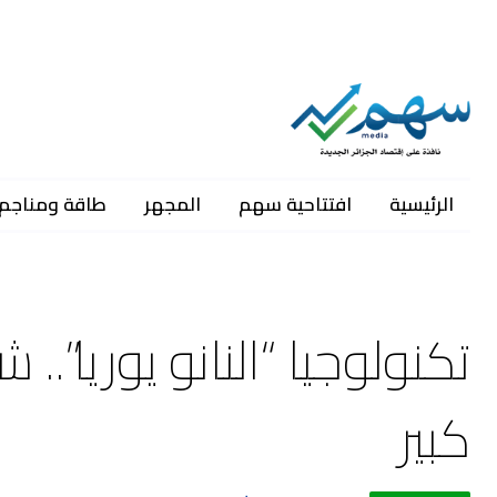
الرئيسية
افتتاحية سهم
المجهر
طاقة ومناجم
تكنولوجيا “النانو يوريا”.
كبير