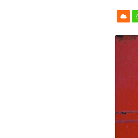
Cloud
Whatsap
L