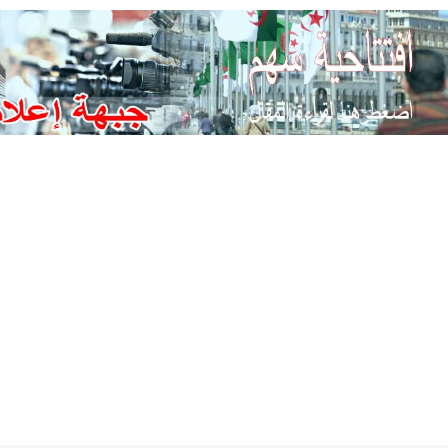
Ski
t
conten