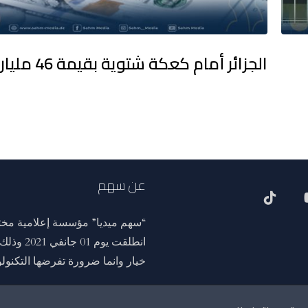
الجزائر أمام كعكة شتوية بقيمة 46 مليار يورو
عن سهم
“سهم ميديا” مؤسسة إعلامية مختص
انطلقت ي
خيار وانما ضرورة تفرضها التكنولوج