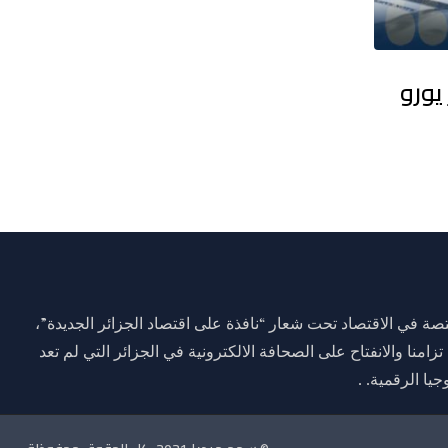
9.84 مليار دولار طريق الجزائر نحو 15 جيغاوات
ة في الاقتصاد تحت شعار “نافذة على اقتصاد الجزائر الجديدة”،
وم 01 جانفي 2021 وذلك تزامنا والانفتاح على الصحافة الالكترونية في الجزائر التي لم تعد
يا الرقمية. .