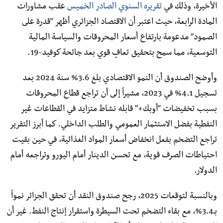
الأخيرة، وذلك في
تقريره السنوي الصادر الخميس
عقب مشاورات
المادة الرابعة، حيث اعتبر أن الاقتصاد الجزائري أظهر “قدرة على
الصمود” مدعومة بارتفاع أسعار المحروقات والسياسة المالية
التوسعية، مما سمح بتحقيق تعافٍ قوي بعد جائحة كوفيد-19.
وأوضح الصندوق أن النمو الاقتصادي بلغ 3.6% سنة 2024 بعد
تسجيل 4.1% في 2023، مشيراً إلى أن تراجع قطاع المحروقات
بسبب تخفيضات “أوبك+” قابله نشاط متزايد في القطاعات غير
النفطية بفضل الاستثمار العمومي والطلب الداخلي. كما أبرز التقرير
تراجع التضخم بفعل انخفاض أسعار المواد الغذائية، في حين بقيت
احتياطات الصرف قوية، مع تحسن الدينار أمام اليورو وتراجعه أمام
الدولار.
وبالنسبة لتوقعات 2025، رجح صندوق النقد أن تحقق الجزائر نمواً
بـ3.4%، مع بقاء التضخم تحت السيطرة واستقرار إنتاج النفط. غير أن