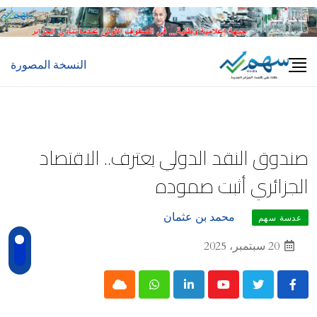
Ski
t
conten
النسخة المصورة
صندوق النقد الدولي يعترف.. الاقتصاد
الجزائري أثبت صموده
محمد بن عثمان
عدسة سهم
20 سبتمبر، 2025
Cloud
Whatsapp
LinkedIn
Youtube