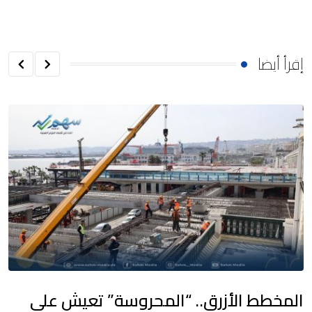
إقرأ أيضا
المخطط الأزرق.. “المحروسة” تعيش على