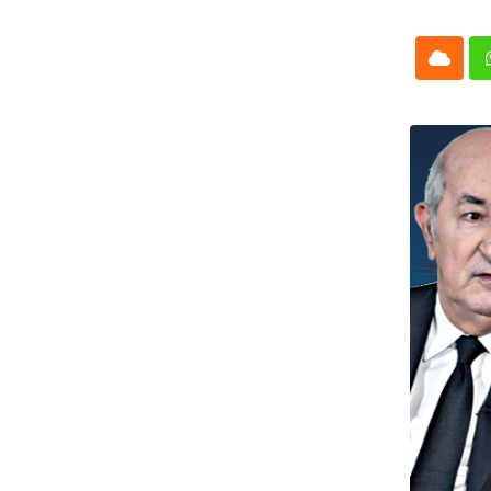
Cloud
Whatsap
L