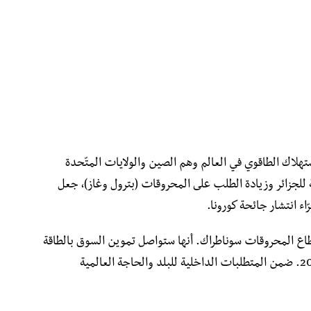
ستهلاك الطاقوي في العالم وهم الصين والولايات المتّحدة
يبة للجزائر وزيادة الطلب على المحروقات (بترول وغاز)، جعل
اء انتشار جائحة كورونا.
طاع المحروقات سوناطراك. أنها ستواصل تموين السوق بالطاقة
بأكثر من 110 مليار مكعب سنويا لغاية عام 2027. ضمن المتطلبات الداخلية للبلد والحاجة العالمية