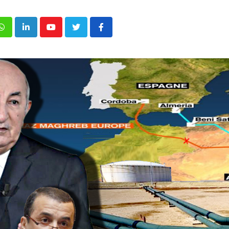
p
inkedIn
Youtube