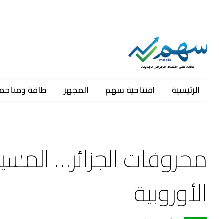
الرئيسية
افتتاحية سهم
المجهر
طاقة ومناجم
محروقات الجزائر… المسيط
الأوروبية