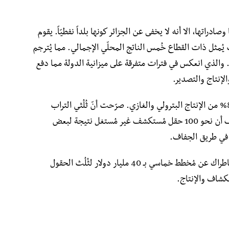
راتها، الا أنه لا يخفى عن الجزائر كونها بلداً نفطيّاً. يقوم
ُمثل ذات القطاع خُمس الناتج المحلّي الإجمالي. مما يُترجم
. والذي انعكس في فترات متفرقة على ميزانية الدولة مما دفع
لإنتاج والتصدير.
سوناطراك وهي المؤسسة التي تحتكر حوالي 80% من الإنتاج البترولي والغازي. صرّحت أنّ ثُلُثي التراب
الجزائري تقريباً غير مُستغل وغير مُتطوّر. وتُضيف أن نحو 100 حقل مُستكشف غير مُستغل نتيجة لبعض
 في طريق الجفاف.
ومن جهته أعلن توفيق حكّار المدير العام لسوناطراك عن مُخطط خماسي بـ 40 مليار دولار لثُلُث الحقول