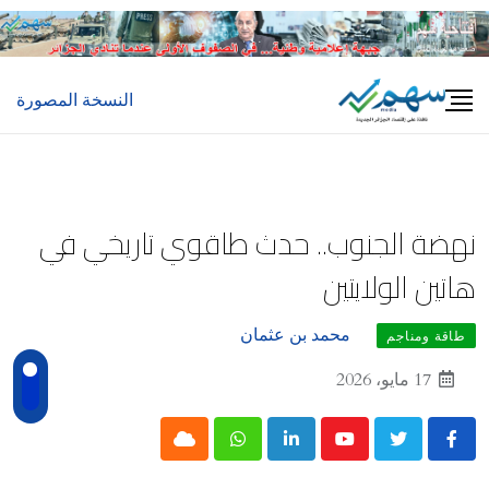
Ski
t
conten
النسخة المصورة
نهضة الجنوب.. حدث طاقوي تاريخي في
هاتين الولايتين
محمد بن عثمان
طاقة ومناجم
17 مايو، 2026
Cloud
Whatsapp
LinkedIn
Youtube