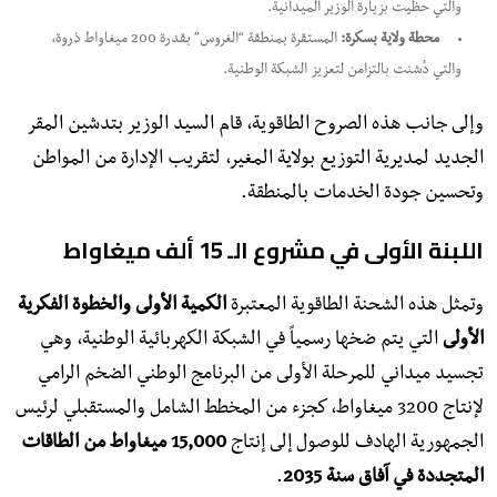
والتي حظيت بزيارة الوزير الميدانية.
محطة ولاية بسكرة:
المستقرة بمنطقة “الغروس” بقدرة 200 ميغاواط ذروة،
والتي دُشنت بالتزامن لتعزيز الشبكة الوطنية.
​وإلى جانب هذه الصروح الطاقوية، قام السيد الوزير بتدشين المقر
الجديد لمديرية التوزيع بولاية المغير، لتقريب الإدارة من المواطن
وتحسين جودة الخدمات بالمنطقة.
اللبنة الأولى في مشروع الـ 15 ألف ميغاواط
​وتمثل هذه الشحنة الطاقوية المعتبرة
الكمية الأولى والخطوة الفكرية
الأولى
التي يتم ضخها رسمياً في الشبكة الكهربائية الوطنية، وهي
تجسيد ميداني للمرحلة الأولى من البرنامج الوطني الضخم الرامي
لإنتاج 3200 ميغاواط، كجزء من المخطط الشامل والمستقبلي لرئيس
الجمهورية الهادف للوصول إلى إنتاج
15,000 ميغاواط من الطاقات
المتجددة في آفاق سنة 2035
.