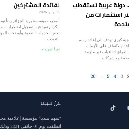
. دولة عربية تستقطب
لفائدة المشتركين
ولار استثمارات من
15 يوليو، 2026
أصدرت مؤسسة بريد الجزائر بياناً توضيحيا
متحدة
الكرام تفيد فيه بتسجيل اضطرابات 
بعض الخدمات النقدية. وأوضحت المؤ
التذبذب
جية كبرى تهدف إلى إعادة رسم
قة والالتفاف على الأزمات
إقرأ المزيد »
العراق اتفاقيات غير ملزمة
ضخمة مع شركات
20
…
5
4
3
عن سهم
“سهم ميديا” مؤسسة إعلامية مختص
انطلقت ي