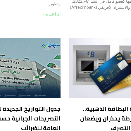
الجزائر منذ انضمامها كعضو كامل في البنك عام 2022،
وتطوير
وافق بنك التصدير والاستيراد الأفريقي (Afreximbank)
إقرأ المزيد »
البطاقة الذهبية..
جدول التواريخ الجديدة ل
رطة يحذران ويضعان
التصريحات الجبائية حسب
 التصرف
العامة للضرائب