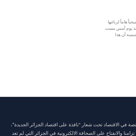
ً هاماً لزبائنها
منذ يوم أمس مست
سسة أن هذا
ة في الاقتصاد تحت شعار “نافذة على اقتصاد الجزائر الجديدة”،
وم 01 جانفي 2021 وذلك تزامنا والانفتاح على الصحافة الالكترونية في الجزائر التي لم تعد