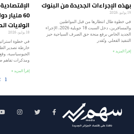
بهذه الإجراءات الجديدة من البنوك
الإقتصادية.
60 مليار د
19 يوليو، 2026
​في خطوة طال انتظارها من قبل المواطنين
الولايات ال
والمسافرين، دخل السبت 18 جويلية 2026، الإجراء
18 يوليو، 2026
الجديد الخاص برفع منحة حق الصرف السياحية حيز
التنفيذ الفعلي. وتُقدر
​في خطوة استراتي
خارطة تصدير الطا
إقرأ المزيد »
الجيوسياسية، وقع 
ومذكرات تفاهم 
إقرأ المزيد »
2
1
Social Menu