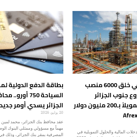
سيساهم في خلق 6000 منصب
بطاقة الدفع الدولية لم
ع جنوب الجزائر
السياحة 750 أورو..
يستقطب تمويلاً بـ200 مليون دولار
الجزائر يسدي أومر جديد
20 يوليو، 2026
​عقد محافظ بنك الجزائر، محمد لمين لبو
مهماً مع مسؤولي وممثلي البنوك الو
خلات المالية والحلول التمويلية في
المصرفية بمقر بنك الجزائر، وذلك في