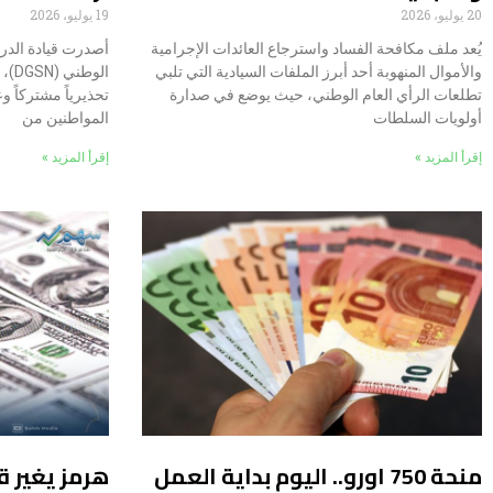
20 يوليو، 2026
19 يوليو، 2026
يُعد ملف مكافحة الفساد واسترجاع العائدات الإجرامية
أصدرت قيادة الدرك
والأموال المنهوبة أحد أبرز الملفات السيادية التي تلبي
تطلعات الرأي العام الوطني، حيث يوضع في صدارة
تحذيرياً مشتركاً وع
أولويات السلطات
المواطنين من
إقرأ المزيد »
إقرأ المزيد »
منحة 750 اورو.. اليوم بداية العمل
هرمز يغير ق